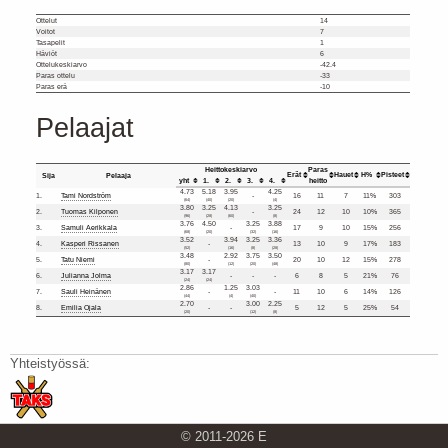
Ottelut
14
Voitot
7
Tasapelit
1
Häviöt
6
Ottelukeskiarvo
-42.4
Paras ottelu
-33
Paras erä
-10
Pelaajat
Heittokeskiarvo
Paras
Erät
Hauet
H%
Pisteet
Sija
Pelaaja
yht
1.
2.
3.
4.
heitto
4.73
5.18
3.95
4.25
1.
Tami Nordström
-
16
11
7
11%
303
(64)
(40)
(20)
(4)
3.80
3.25
4.13
3.25
2.
Tuomas Kilponen
-
24
12
10
10%
365
(96)
(28)
(60)
(8)
3.76
4.50
3.25
3.88
3.
Samuli Aerikkala
-
17
9
10
15%
256
(68)
(20)
(32)
(16)
3.52
3.94
3.25
3.36
4.
Kasperi Rissanen
-
13
10
9
17%
183
(52)
(16)
(8)
(28)
3.48
2.92
3.75
3.50
5.
Tatu Niemi
-
20
10
12
15%
278
(80)
(12)
(20)
(48)
3.17
3.17
6.
Julianna Jolma
-
-
-
6
8
5
21%
76
(24)
(24)
2.86
1.25
3.03
7.
Sauli Heinänen
-
-
11
10
6
14%
126
(44)
(4)
(40)
2.70
3.00
2.25
8.
Emilia Ojala
-
-
5
12
5
25%
54
(20)
(12)
(8)
Yhteistyössä:
© 2011-2026 E