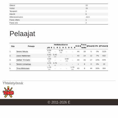
Ottelut
22
Voitot
15
Tasapelit
1
Häviöt
6
Ottelukeskiarvo
-11.5
Paras ottelu
1
Paras erä
2
Pelaajat
Heittokeskiarvo
Paras
Erät
Hauet
H%
Pisteet
Sija
Pelaaja
yht
1.
2.
3.
4.
heitto
6.39
6.39
1.
Tommi Nikula
-
-
-
44
18
5
3%
1125
(176)
(176)
5.42
5.42
2.
Jussi Heikkinen
-
-
-
43
14
12
7%
932
(172)
(172)
4.99
4.99
3.
Valtteri Yli-Karro
-
-
-
44
16
17
10%
878
(176)
(176)
4.75
4.75
4.
Tommi Linnamaa
-
-
-
1
8
0
0%
19
(4)
(4)
1.79
1.79
5.
Tiina Mikkonen
-
-
-
43
8
44
26%
304
(170)
(170)
Yhteistyössä:
© 2011-2026 E