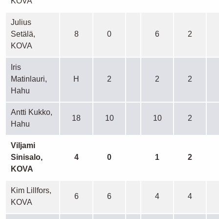
KOVA
Julius
Setälä,
8
0
6
2
KOVA
Iris
Matinlauri,
H
2
2
2
Hahu
Antti Kukko,
18
10
10
2
Hahu
Viljami
Sinisalo,
4
0
1
2
KOVA
Kim Lillfors,
6
6
4
4
KOVA