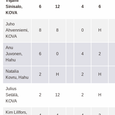
Viljami
Sinisalo,
6
12
4
6
KOVA
Juho
Ahvenniemi,
8
8
0
H
KOVA
Anu
Juvonen,
6
0
4
2
Hahu
Natalia
2
H
2
H
Kovru, Hahu
Julius
Setälä,
2
12
2
H
KOVA
Kim Lillfors,