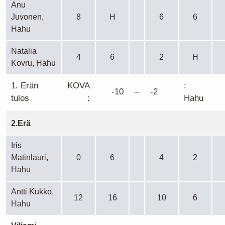
Anu
Juvonen,
8
H
6
6
Hahu
Natalia
4
6
2
H
Kovru, Hahu
1. Erän
KOVA
:
-10
–
-2
tulos
:
Hahu
2.Erä
Iris
Matinlauri,
0
6
4
2
Hahu
Antti Kukko,
12
16
10
6
Hahu