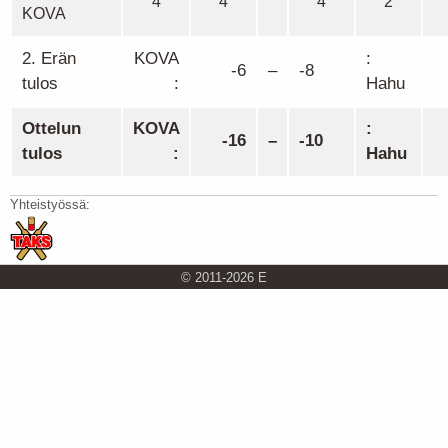
4
4
4
2
KOVA
2. Erän
KOVA
:
-6
–
-8
tulos
:
Hahu
Ottelun
KOVA
:
-16
–
-10
tulos
:
Hahu
Yhteistyössä:
© 2011-2026 E