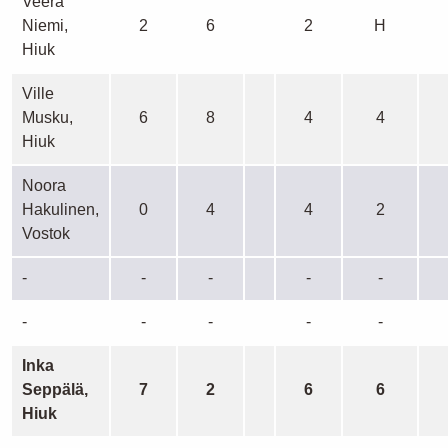
Veera
Niemi,
2
6
2
H
Hiuk
Ville
Musku,
6
8
4
4
Hiuk
Noora
Hakulinen,
0
4
4
2
Vostok
-
-
-
-
-
-
-
-
-
-
Inka
Seppälä,
7
2
6
6
Hiuk