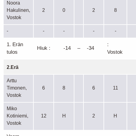
Noora
Hakulinen,
2
0
2
8
Vostok
-
-
-
-
-
1. Erän
:
Hiuk :
-14
–
-34
tulos
Vostok
2.Erä
Arttu
Timonen,
6
8
6
11
Vostok
Miko
Kotiniemi,
12
H
2
H
Vostok