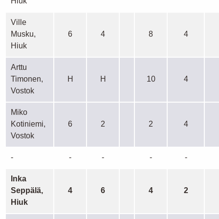
Hiuk
Ville
Musku,
6
4
8
4
Hiuk
Arttu
Timonen,
H
H
10
4
Vostok
Miko
Kotiniemi,
6
2
2
4
Vostok
-
-
-
-
-
Inka
Seppälä,
4
6
4
2
Hiuk